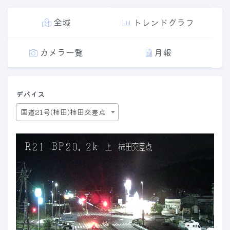
全域
トレンドグラフ
カメラ一覧
月報
デバイス
国道21号(柿田)柿田交差点